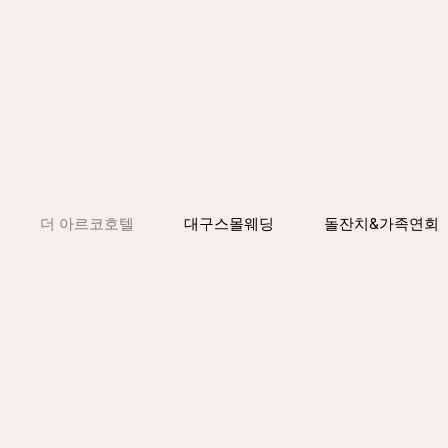
더 아르코호텔
대구스몰웨딩
돌잔치&가족연회